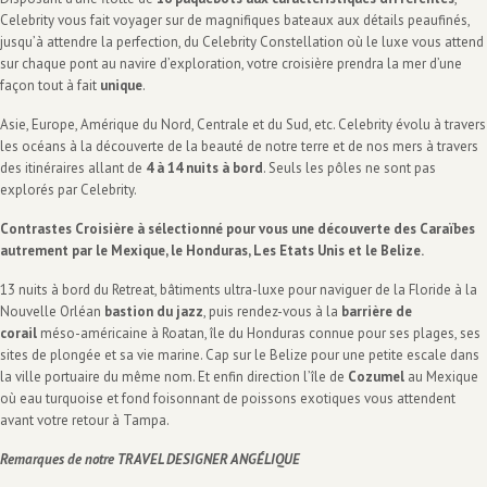
Celebrity vous fait voyager sur de magnifiques bateaux aux détails peaufinés,
jusqu’à attendre la perfection, du Celebrity Constellation où le luxe vous attend
sur chaque pont au navire d’exploration, votre croisière prendra la mer d’une
façon tout à fait
unique
.
Asie, Europe, Amérique du Nord, Centrale et du Sud, etc. Celebrity évolu à travers
les océans à la découverte de la beauté de notre terre et de nos mers à travers
des itinéraires allant de
4 à 14 nuits à bord
. Seuls les pôles ne sont pas
explorés par Celebrity.
Contrastes Croisière à sélectionné pour vous une découverte des Caraïbes
autrement par le Mexique, le Honduras, Les Etats Unis et le Belize.
13 nuits à bord du Retreat, bâtiments ultra-luxe pour naviguer de la Floride à la
Nouvelle Orléan
bastion du jazz
, puis rendez-vous à la
barrière de
corail
méso-américaine à Roatan, île du Honduras connue pour ses plages, ses
sites de plongée et sa vie marine. Cap sur le Belize pour une petite escale dans
la ville portuaire du même nom. Et enfin direction l’île de
Cozumel
au Mexique
où eau turquoise et fond foisonnant de poissons exotiques vous attendent
avant votre retour à Tampa.
Remarques de notre TRAVEL DESIGNER ANGÉLIQUE